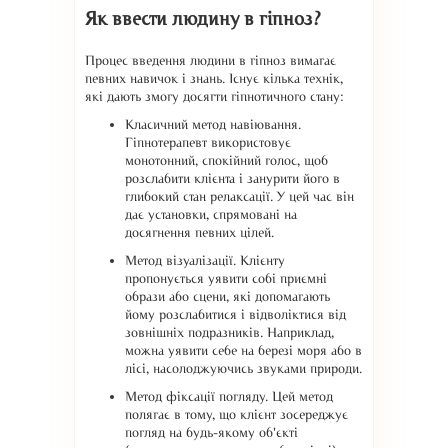
Як ввести людину в гіпноз?
Процес введення людини в гіпноз вимагає
певних навичок і знань. Існує кілька технік,
які дають змогу досягти гіпнотичного стану:
Класичний метод навіювання.
Гіпнотерапевт використовує
монотонний, спокійний голос, щоб
розслабити клієнта і занурити його в
глибокий стан релаксації. У цей час він
дає установки, спрямовані на
досягнення певних цілей.
Метод візуалізації. Клієнту
пропонується уявити собі приємні
образи або сцени, які допомагають
йому розслабитися і відволіктися від
зовнішніх подразників. Наприклад,
можна уявити себе на березі моря або в
лісі, насолоджуючись звуками природи.
Метод фіксації погляду. Цей метод
полягає в тому, що клієнт зосереджує
погляд на будь-якому об'єкті