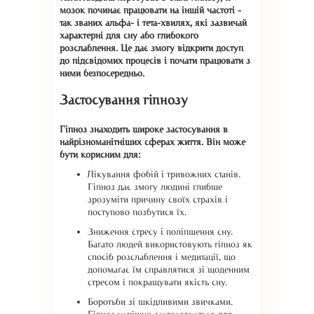
мозок починає працювати на іншій частоті -
так званих альфа- і тета-хвилях, які зазвичай
характерні для сну або глибокого
розслаблення. Це дає змогу відкрити доступ
до підсвідомих процесів і почати працювати з
ними безпосередньо.
Застосування гіпнозу
Гіпноз знаходить широке застосування в
найрізноманітніших сферах життя. Він може
бути корисним для:
Лікування фобій і тривожних станів.
Гіпноз дає змогу людині глибше
зрозуміти причину своїх страхів і
поступово позбутися їх.
Зниження стресу і поліпшення сну.
Багато людей використовують гіпноз як
спосіб розслаблення і медитації, що
допомагає їм справлятися зі щоденним
стресом і покращувати якість сну.
Боротьби зі шкідливими звичками.