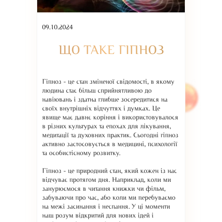
09.10.2024
ЩО ТАКЕ ГІПНОЗ
Гіпноз - це стан зміненої свідомості, в якому
людина стає більш сприйнятливою до
навіювань і здатна глибше зосередитися на
своїх внутрішніх відчуттях і думках. Це
явище має давнє коріння і використовувалося
в різних культурах та епохах для лікування,
медитації та духовних практик. Сьогодні гіпноз
активно застосовується в медицині, психології
та особистісному розвитку.
Гіпноз - це природний стан, який кожен із нас
відчуває протягом дня. Наприклад, коли ми
занурюємося в читання книжки чи фільм,
забуваючи про час, або коли ми перебуваємо
на межі засинання і неспання. У ці моменти
наш розум відкритий для нових ідей і