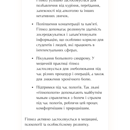
Гіпноз успішно застосовується для
позбавлення від куріння, переїдання,
залежності від алкоголю та інших
негативних звичок.
Поліпшення концентрації та пам'яті.
Гіпноз допомагає розвинути здатність
зосереджуватися і запам'ятовувати
інформацію, що особливо корисно для
студентів і людей, які працюють в
інтелектуальних сферах.
Лікування больового синдрому. У
медичній практиці гіпноз
застосовується для знеболювання під
час різних процедур і операцій, а також
для зниження хронічного болю.
Підтримки під час пологів. Так звані
«гіпнопологи» допомагають майбутнім
мамам справлятися з болем і страхом
під час пологів, роблячи цей процес
комфортнішим і природнішим.
Гіпноз активно застосовується в медицині,
психології та особистісному розвитку.