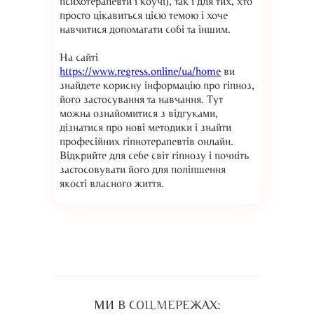
психотерапевти і коучі), так і для тих, хто
просто цікавиться цією темою і хоче
навчитися допомагати собі та іншим.
На сайті
https://www.regress.online/ua/home
ви
знайдете корисну інформацію про гіпноз,
його застосування та навчання. Тут
можна ознайомитися з відгуками,
дізнатися про нові методики і знайти
професійних гіпнотерапевтів онлайн.
Відкрийте для себе світ гіпнозу і почніть
застосовувати його для поліпшення
якості власного життя.
МИ В СОЦ.МЕРЕЖАХ: