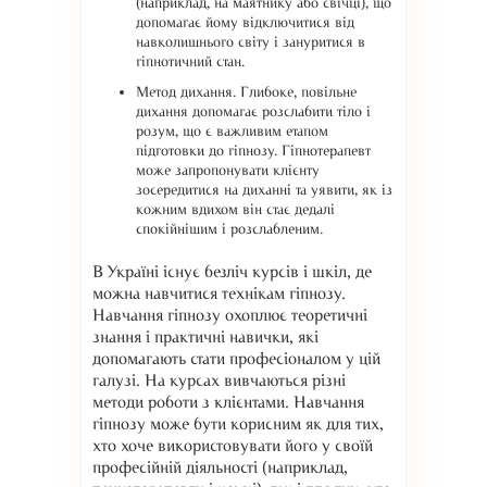
(наприклад, на маятнику або свічці), що
допомагає йому відключитися від
навколишнього світу і зануритися в
гіпнотичний стан.
Метод дихання. Глибоке, повільне
дихання допомагає розслабити тіло і
розум, що є важливим етапом
підготовки до гіпнозу. Гіпнотерапевт
може запропонувати клієнту
зосередитися на диханні та уявити, як із
кожним вдихом він стає дедалі
спокійнішим і розслабленим.
В Україні існує безліч курсів і шкіл, де
можна навчитися технікам гіпнозу.
Навчання гіпнозу охоплює теоретичні
знання і практичні навички, які
допомагають стати професіоналом у цій
галузі. На курсах вивчаються різні
методи роботи з клієнтами. Навчання
гіпнозу може бути корисним як для тих,
хто хоче використовувати його у своїй
професійній діяльності (наприклад,