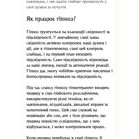
навіювань, і ми здатні глибше проникнути у
свої думки та почуття.
Як працює гіпноз?
Гіпноз ґрунтується на взаємодії свідомості та
підсвідомості. У звичайному стані наша
свідомість активно контролює наші думки і
дії, але в гіпнотичному стані цей контроль
слабшає, і на перший план виходить
підсвідомість. Саме підсвідомість відповідає
за наші звички, емоції та автоматичні реакції.
Гіпноз дає змогу «обійти» критичне мислення і
безпосередньо впливати на підсвідомість.
Під час сеансу гіпнозу гіпнотерапевт вводить
людину в стан глибокого розслаблення,
використовуючи різні техніки, як-от
навіювання, візуалізація, дихальні вправи та
монотонний голос. Цей стан схожий на
медитацію або сон, але з тією різницею, що
людина повністю усвідомлює, що з нею
відбувається, і може контролювати процес.
Коли людина перебуває в стані гіпнозу, її